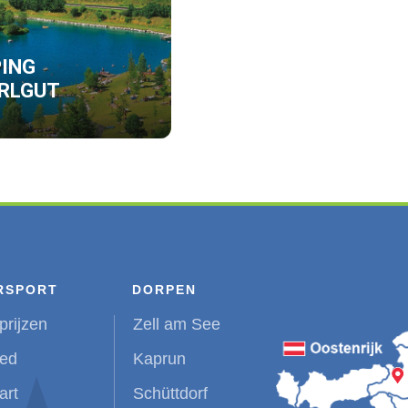
ING
RLGUT
RSPORT
DORPEN
prijzen
Zell am See
ied
Kaprun
art
Schüttdorf