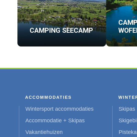
CAMP
CAMPING SEECAMP
WOFE
ACCOMMODATIES
WINTE
Wintersport accommodaties
Skipas 
Accommodatie + Skipas
Skigeb
Vakantiehuizen
Pisteka