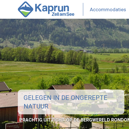
Overslaan
en
Accommodaties
Hoofdme
naar
de
Kaprun
inhoud
gaan
GELEGEN IN DE ONGEREPTE
NATUUR
PRACHTIG UITZICHT OP DE BERGWERELD RONDO