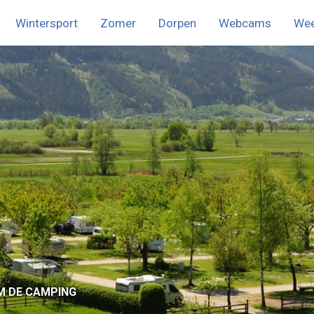
Wintersport
Zomer
Dorpen
Webcams
We
nu
M DE CAMPING