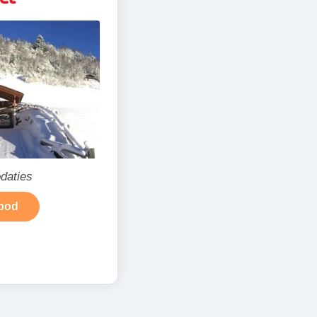
daties
nbod