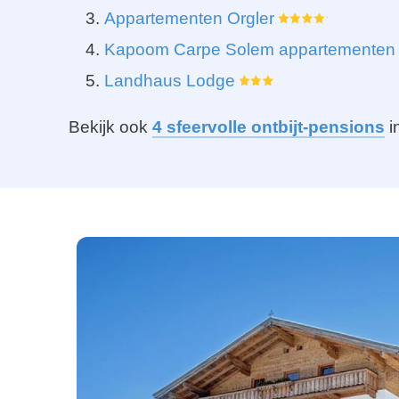
Appartementen Orgler
Kapoom Carpe Solem appartementen
Landhaus Lodge
Bekijk ook
4 sfeervolle ontbijt-pensions
i