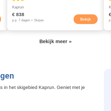
Kaprun
K
€ 838
Bekijk
p.p. 7 dagen + Skipas
p
V
Bekijk meer »
o
l
g
e
ngen
n
s in het skigebied Kaprun. Geniet met je
d
e
p
a