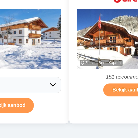
Zell am See - Kaprun
151 accommo
Bekijk aa