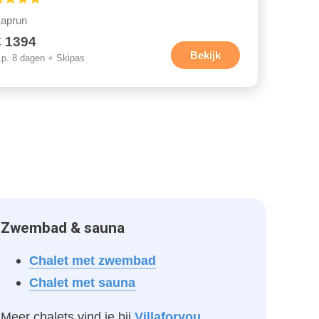
aprun
€ 1394
Bekijk
.p. 8 dagen + Skipas
Zwembad & sauna
Chalet met zwembad
Chalet met sauna
Meer chalets vind je bij
Villaforyou