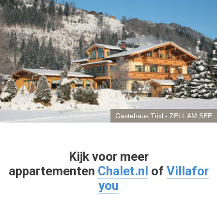
Gästehaus Trixl - ZELL AM SEE
Kijk voor meer
appartementen
Chalet.nl
of
Villafor
you