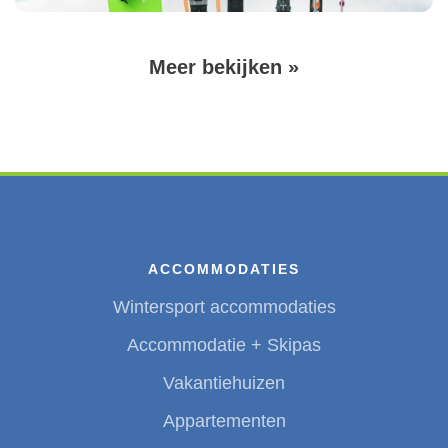
Volgende
Meer bekijken »
Paginering
pagina
ACCOMMODATIES
Wintersport accommodaties
Accommodatie + Skipas
Vakantiehuizen
Appartementen