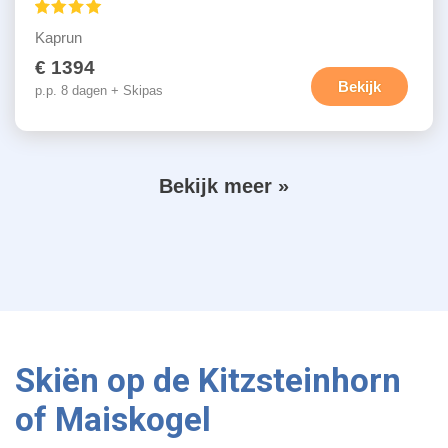
Kaprun
€ 1394
Bekijk
p.p. 8 dagen + Skipas
V
Bekijk meer »
P
o
a
g
l
i
g
n
e
e
r
n
i
d
Skiën op de Kitzsteinhorn
n
g
e
of Maiskogel
p