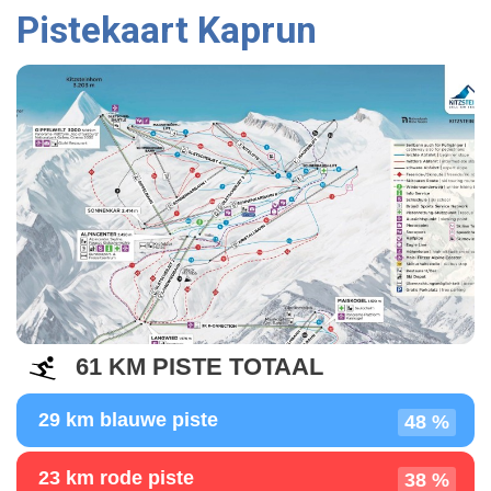
Pistekaart Kaprun
61 KM PISTE TOTAAL
29 km blauwe piste
48 %
23 km rode piste
38 %