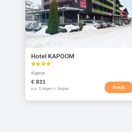
Hotel KAPOOM
Kaprun
€ 831
Bekijk
p.p. 8 dagen + Skipas
P
a