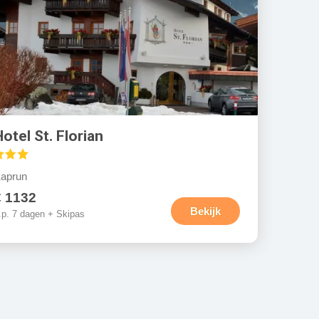
Hotel St. Florian
aprun
€ 1132
Bekijk
.p. 7 dagen + Skipas