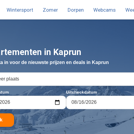
Wintersport
Zomer
Dorpen
Webcams
We
nu
rtementen in Kaprun
ta in voor de nieuwste prijzen en deals in Kaprun
atum
Uitcheckdatum
k