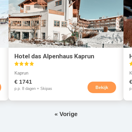
Hotel das Alpenhaus Kaprun
Kaprun
K
€ 1741
Bekijk
p.p. 8 dagen + Skipas
p
V
« Vorige
o