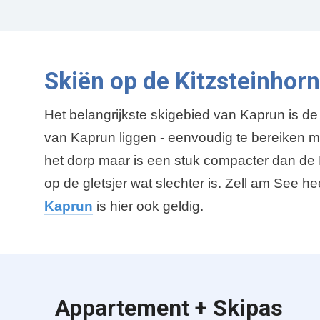
g
i
n
e
r
Skiën op de Kitzsteinhor
i
n
g
Het belangrijkste skigebied van Kaprun is de 
van Kaprun liggen - eenvoudig te bereiken met
het dorp maar is een stuk compacter dan de K
op de gletsjer wat slechter is. Zell am See 
Kaprun
is hier ook geldig.
Appartement + Skipas