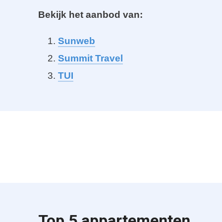
Bekijk het aanbod van:
Sunweb
Summit Trave
l
TUI
Top 5 appartementen