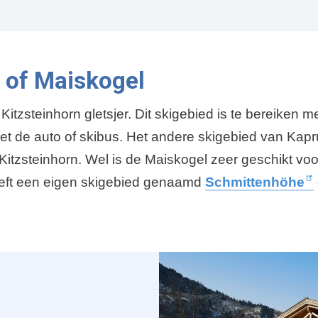
r
i
g
e
n of Maiskogel
p
a
Kitzsteinhorn gletsjer. Dit skigebied is te bereiken 
g
 de auto of skibus. Het andere skigebied van Kaprun 
i
itzsteinhorn. Wel is de Maiskogel zeer geschikt voo
n
heeft een eigen skigebied genaamd
Schmittenhöhe
a